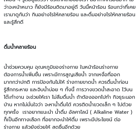
ว่าจะหน้าหนาว ก็ยังมีร้อนติดมาอยู่ดี วันนี้หน้าร้อน ร้อนกว่าที่เคย
เรามาดูกันว่า กินอย่างไรให้คลายร้อน และดื่มอย่างไรให้คลายร้อน
และรู้สึกดี
ดื่มน้ำคลายร้อน
น้ำช่วยควบคุม อุณหภูมิของร่างกาย ในหน้าร้อนร่างกาย
ต้องการน้ำเพิ่มขึ้น เพราะมีการสูญเสียน้ำ จากเหงื่อที่ออก
มากกว่าปกติ การป้องกันไม่ให้ ร่างกายขาดน้ำ ควรดื่มน้ำก่อน
รู้สึกกระหาย และจิบน้ำบ่อย ๆ ทั้งนี้ การวางขวดน้ำสะอาด ไว้บน
โต๊ะทำงาน จะช่วยให้เรา ไม่ลืมดื่มน้ำ ถ้าต้องออกไปทำ กิจธุระนอก
บ้าน หากไม่มั่นใจว่า จะหาน้ำดื่มได้ ควรติดน้ำขวดเล็ก ๆ ไปด้วย
ทุกครั้ง เราอยากแนะนำ น้ำดื่ม อัลคาไลน์ ( Alkaline Water )
ก็เป็นอีกทางเลือก ที่อยากจะนำให้ดื่ม เพราะมีประโยชน์ ต่อ
ร่างกาย แล้วยังช่วยให้ สดชื่นอีกด้วย