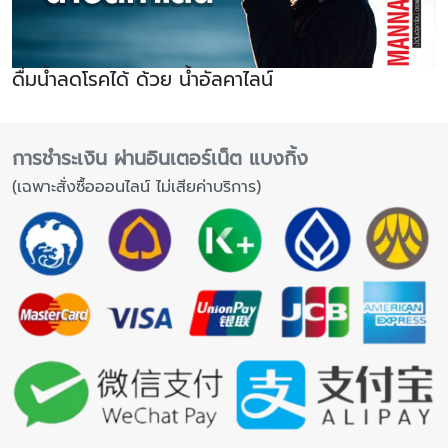
ดื่มน้ำลดโรคได้ ด้วย น้ำอัลคาไลน์
การชำระเงิน ผ่านอินเตอร์เน็ต แบงกิ้ง
(เฉพาะสั่งซื้อออนไลน์ ไม่เสียค่าบริการ)