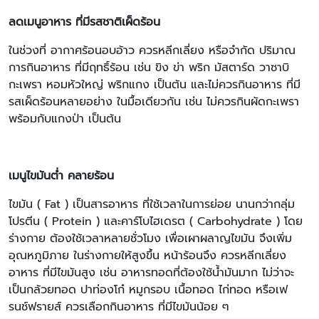
ลดเมนูอาหาร ที่มีรสชาติเผ็ดร้อน
ในช่วงที่ อากาศร้อนอบอ้าว ควรหลีกเลี่ยง หรือจำกัด ปริมาณ
การกินอาหาร ที่มีฤทธิ์ร้อน เช่น ขิง ข่า พริก มัสตาร์ด วาซาบิ
กะเพรา หอมหัวใหญ่ พริกแกง เป็นต้น และไม่ควรกินอาหาร ที่มี
รสเผ็ดร้อนหลายอย่าง ในมื้อเดียวกัน เช่น ไม่ควรกินผัดกะเพรา
พร้อมกับแกงป่า เป็นต้น
เมนูไขมันต่ำ คลายร้อน
ไขมัน ( Fat ) เป็นสารอาหาร ที่ใช้เวลาในการย่อย นานกว่ากลุ่ม
โปรตีน ( Protein ) และคาร์โบไฮเดรต ( Carbohydrate ) โดย
ร่างกาย ต้องใช้เวลาหลายชั่วโมง เพื่อเผาผลาญไขมัน จึงเพิ่ม
อุณหภูมิภาย ในร่างกายให้สูงขึ้น หน้าร้อนจึง ควรหลีกเลี่ยง
อาหาร ที่มีไขมันสูง เช่น อาหารทอดที่ต้องใช้น้ำมันมาก ไม่ว่าจะ
เป็นกล้วยทอด ปาท่องโก๋ หมูกรอบ เนื้อทอด ไก่ทอด หรือเฟ
รนช์ฟรายส์ ควรเลือกกินอาหาร ที่มีไขมันน้อย ๆ