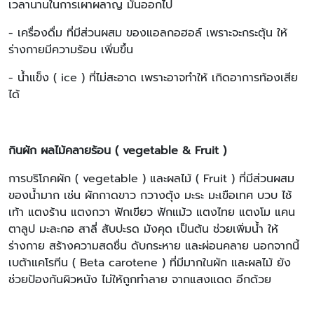
เวลานานในการเผาผลาญ มันออกไป
- เครื่องดื่ม ที่มีส่วนผสม ของแอลกอฮอล์ เพราะจะกระตุ้น ให้
ร่างกายมีความร้อน เพิ่มขึ้น
- น้ำแข็ง ( ice ) ที่ไม่สะอาด เพราะอาจทำให้ เกิดอาการท้องเสีย
ได้
กินผัก ผลไม้คลายร้อน ( vegetable & Fruit )
การบริโภคผัก ( vegetable ) และผลไม้ ( Fruit ) ที่มีส่วนผสม
ของน้ำมาก เช่น ผักกาดขาว กวางตุ้ง มะระ มะเขือเทศ บวบ ไช้
เท้า แตงร้าน แตงกวา ฟักเขียว ฟักแม้ว แตงไทย แตงโม แคน
ตาลูป มะละกอ สาลี่ สับปะรด มังคุด เป็นต้น ช่วยเพิ่มน้ำ ให้
ร่างกาย สร้างความสดชื่น ดับกระหาย และผ่อนคลาย นอกจากนี้
เบต้าแคโรทีน ( Beta carotene ) ที่มีมากในผัก และผลไม้ ยัง
ช่วยป้องกันผิวหนัง ไม่ให้ถูกทำลาย จากแสงแดด อีกด้วย