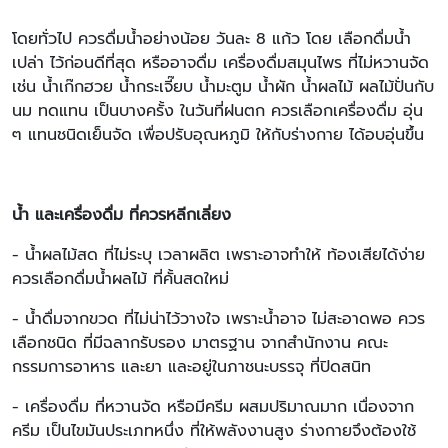
โดยทั่วไป ควรดื่มน้ำอย่างน้อย วันละ 8 แก้ว โดย เลือกดื่มน้ำ
เปล่า ไว้ก่อนดีที่สุด หรืออาจดื่ม เครื่องดื่มสมุนไพร ที่ไม่หวานจัด
เช่น น้ำเก๊กฮวย น้ำกระเจี๊ยบ น้ำมะตูม น้ำผัก น้ำผลไม้ ผลไม้ปั่นกับ
นม ทดแทน เป็นบางครั้ง ในวันที่ฝนตก ควรเลือกเครื่องดื่ม อุ่น
ๆ แทนชนิดเย็นจัด เพื่อปรับอุณหภูมิ ให้กับร่างกาย ได้อบอุ่นขึ้น
น้ำ และเครื่องดื่ม ที่ควรหลีกเลี่ยง
- น้ำผลไม้สด ที่ไม่ระบุ เวลาผลิต เพราะอาจทำให้ ท้องเสียได้ง่าย
ควรเลือกดื่มน้ำผลไม้ ที่คั้นสดใหม่
- น้ำดื่มจากขวด ที่ไม่น่าไว้วางใจ เพราะน้ำอาจ ไม่สะอาดพอ ควร
เลือกชนิด ที่มีฉลากรับรอง มาตรฐาน จากสำนักงาน คณะ
กรรมการอาหาร และยา และอยู่ในภาชนะบรรจุ ที่ปิดสนิท
- เครื่องดื่ม ที่หวานจัด หรือมีครีม ผสมปริมาณมาก เนื่องจาก
ครีม เป็นไขมันประเภทหนึ่ง ที่ให้พลังงานสูง ร่างกายจึงต้องใช้