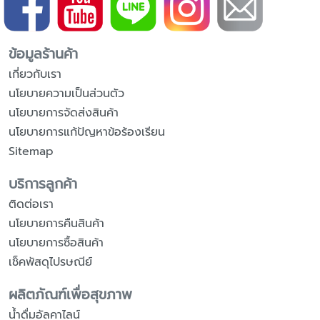
ข้อมูลร้านค้า
เกี่ยวกับเรา
นโยบายความเป็นส่วนตัว
นโยบายการจัดส่งสินค้า
นโยบายการแก้ปัญหาข้อร้องเรียน
Sitemap
บริการลูกค้า
ติดต่อเรา
นโยบายการคืนสินค้า
นโยบายการซื้อสินค้า
เช็คพัสดุไปรษณีย์
ผลิตภัณฑ์เพื่อสุขภาพ
น้ำดื่มอัลคาไลน์