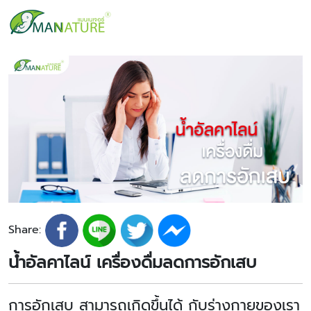
Share:
น้ำอัลคาไลน์ เครื่องดื่มลดการอักเสบ
การอักเสบ สามารถเกิดขึ้นได้ กับร่างกายของเรา