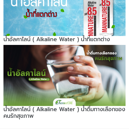
น้ำอัลคาไลน์ ( Alkaline Water ) น้ำที่แตกต่าง
น้ำอัลคาไลน์ ( Alkaline Water ) น้ำดื่มทางเลือกของ
คนรักสุขภาพ