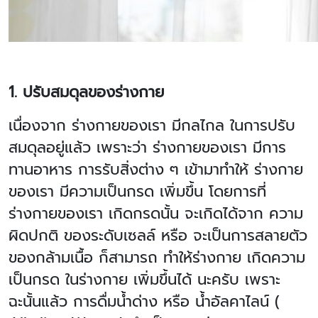
1. ปรับสมดุลของร่างกาย
เนื่องจาก ร่างกายของเรา มีกลไกล ในการปรับ
สมดุลอยู่แล้ว เพราะว่า ร่างกายของเรา มีการ
ทานอาหาร การรับสิ่งต่าง ๆ เข้ามาทำให้ ร่างกาย
ของเรา มีความเป็นกรด เพิ่มขึ้น โดยการที่
ร่างกายของเรา เกิดกรดนั้น จะเกิดได้จาก ความ
ผิดปกติ ของระดับเซลล์ หรือ จะเป็นการสลายตัว
ของกล้ามเนื้อ ก็สามารถ ทำให้ร่างกาย เกิดความ
เป็นกรด ในร่างกาย เพิ่มขึ้นได้ นะครับ เพราะ
ฉะนั้นแล้ว การดื่มน้ำด่าง หรือ น้ำอัลคาไลน์ (