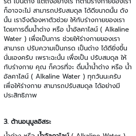
รด เป็นด่าง แต่ถึงอย่างไร ก็ตามร่างกายของเรา
ก็อาจจะไม่ สามารถปรับสมดุล ได้ดีขนาดนั้น ดัง
นั้น เราจึงต้องหาตัวช่วย ให้กับร่างกายของเรา
โดยการดื่มน้ำด่าง หรือ น้ำอัลคาไลน์ (
Alkaline
Water ) เพื่อเป็นการ ช่วยให้ร่างกายของเรา
สามารถ ปรับความเป็นกรด เป็นด่าง ได้ดียิ่งขึ้น
นั่นเองครับ เพราะฉะนั้น เพื่อเป็น ปรับสมดุล ให้
กับร่างกาย คุณ ก็ควรที่จะ ดื่มน้ำน้ำด่าง หรือ น้ำ
อัลคาไลน์ ( Alkaline Water ) ทุกวันนะครับ
เพื่อให้ร่างกาย สามารถปรับสมดุล ได้อย่างมี
ประสิทธิภาพ
3. ต้านอนุมูลอิสระ