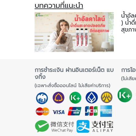
บทความที่แนะนำ
น้ำอั
) น้ำ
สุขภ
การชำระเงิน ผ่านอินเตอร์เน็ต แบ
การโอ
งกิ้ง
(ไม่เสีย
(เฉพาะสั่งซื้อออนไลน์ ไม่เสียค่าบริการ)