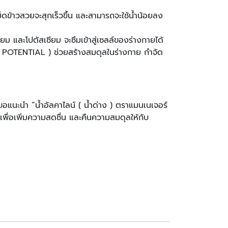
ม็ดข้าวสวยจะสุกเร็วขึ้น และสามารถจะใช้น้ำน้อยลง
ียม และโปตัสเซียม จะซึมเข้าสู่เซลล์ของร่างกายได้
N POTENTIAL ) ช่วยสร้างสมดุลในร่างกาย กำจัด
 ขอแนะนำ “น้ำอัลคาไลน์ ( น้ำด่าง ) ตราแมนเนเจอร์
เพื่อเพิ่มความสดชื่น และคืนความสมดุลให้กับ