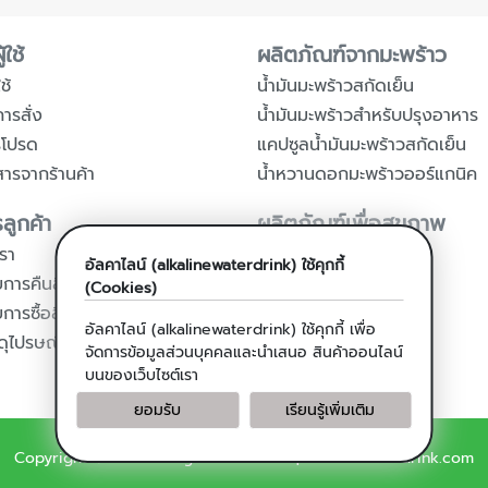
้ใช้
ผลิตภัณฑ์จากมะพร้าว
ช้
น้ำมันมะพร้าวสกัดเย็น
การสั่ง
น้ำมันมะพร้าวสำหรับปรุงอาหาร
รโปรด
แคปซูลน้ำมันมะพร้าวสกัดเย็น
สารจากร้านค้า
น้ำหวานดอกมะพร้าวออร์แกนิค
ลูกค้า
ผลิตภัณฑ์เพื่อสุขภาพ
รา
น้ำดื่มอัลคาไลน์
อัลคาไลน์ (alkalinewaterdrink) ใช้คุกกี้
การคืนสินค้า
เครื่องกรองน้ำด่าง
(Cookies)
ารซื้อสินค้า
เครื่องฟอกอากาศ
อัลคาไลน์ (alkalinewaterdrink) ใช้คุกกี้ เพื่อ
ดุไปรษณีย์
จัดการข้อมูลส่วนบุคคลและนำเสนอ สินค้าออนไลน์
บนของเว็บไซต์เรา
ยอมรับ
เรียนรู้เพิ่มเติม
Copyright © 2018 All rights reserved. | alkalinewaterdrink.com