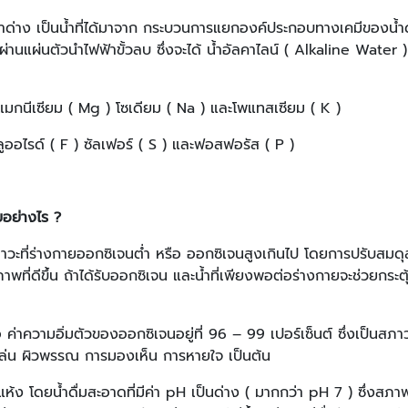
่าง เป็นน้ำที่ได้มาจาก กระบวนการแยกองค์ประกอบทางเคมีของน้ำด้วย
านแผ่นตัวนำไฟฟ้าขั้วลบ ซึ่งจะได้ น้ำอัลคาไลน์ ( Alkaline Water ) ท
) แมกนีเซียม ( Mg ) โซเดียม ( Na ) และโพแทสเซียม ( K )
ฟลูออไรด์ ( F ) ซัลเฟอร์ ( S ) และฟอสฟอรัส ( P )
ยอย่างไร ?
วะที่ร่างกายออกซิเจนต่ำ หรือ ออกซิเจนสูงเกินไป โดยการปรับสมด
ที่ดีขึ้น ถ้าได้รับออกซิเจน และน้ำที่เพียงพอต่อร่างกายจะช่วยกระต
ความอิ่มตัวของออกซิเจนอยู่ที่ 96 – 99 เปอร์เซ็นต์ ซึ่งเป็นสภาวะท
แล่น ผิวพรรณ การมองเห็น การหายใจ เป็นต้น
 โดยน้ำดื่มสะอาดที่มีค่า pH เป็นด่าง ( มากกว่า pH 7 ) ซึ่งสภาพ