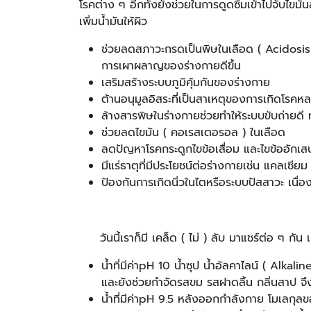
โรคต่าง ๆ อีกทั้งยังช่วยในการดูดซึมเข้าไปจับไขมัน
เพิ่มน้ำมันให้ผิว
ช่วยลดสภาวะกรดเป็นพิษในเลือด ( Acidosis 
การเผาผลาญของร่างกายดีขึ้น
เสริมสร้างระบบภูมิคุ้มกันของร่างกาย
ต้านอนุมูลอิสระที่เป็นสาเหตุของการเกิดโรคห
ล้างสารพิษในร่างกายช่วยทำให้ระบบขับถ่ายด
ช่วยลดไขมัน ( คอเรสเตอรอล ) ในเลือด
ลดปัญหาโรคกระดูกไขข้อเสื่อม และไขข้ออักเส
มีแร่ธาตุที่มีประโยชน์ต่อร่างกายเช่น แคลเซ
ป้องกันการเกิดนิ่วในไตหรือระบบปัสสาวะ เนื่อ
วันนี้เราก็มี เคล็ด ( ไม่ ) ลับ มาแชร์ต่อ ๆ กัน 
น้ำที่มีค่าpH 10 น้ำซุป น้ำอัลคาไลน์ ( Alkal
และยังช่วยกำจัดรสขม รสฝาดลิ้น กลิ่นสาป จึ
น้ำที่มีค่าpH 9.5 หลังออกกำลังกาย โมเลกุลข