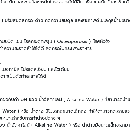
ส่วนเกิน และพวกโลหะหนักในร่างกายได้ดีขึ้น เพียงแค่ดื่มวันละ 8 แก้ว
) ปรับสมดุลกรด-ด่างเกิดความสมดุล และสุขภาพดีโมเลกุลน้ำมีขนาดเ
ลายชนิด เช่น โรคกระดูกพรุน ( Osteoporosis ), โรคหัวใจ
ี ทำความสะอาดลำไส้ได้ดี ลดกรดในกระเพาะอาหาร
บ
ียม แมงกานีส โปรแตสเซียม และโซเดียม
งจากเป็นตัวทำละลายได้ดี
เกี่ยวกับค่า pH ของ น้ำอัลคาไลน์ ( Alkaline Water ) ที่สามารถนำไ
ine Water ) หรือ น้ำด่าง มีโมเลกุลขนาดเล็กลง ทำให้สามารถละลายแร่ธา
งเหมาะสำหรับการทำน้ำซุปต่าง ๆ
อง น้ำอัลคาไลน์ ( Alkaline Water ) หรือ น้ำด่างมีขนาดเล็กจะสามาร