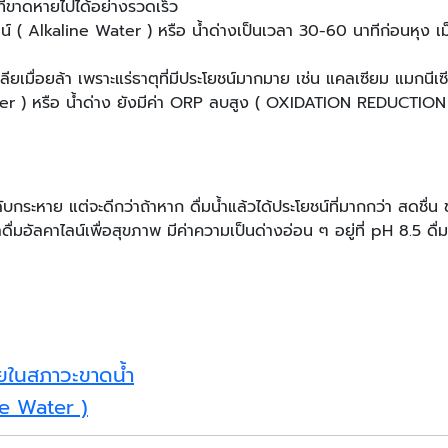
ี่ขาดหายไปได้อย่างรวดเร็ว
าไลน์ ( Alkaline Water ) หรือ น้ำด่างเป็นเวลา 30-60 นาทีก่อนหุง เ
ลียเมื่อยล้า เพราะแร่ธาตุที่มีประโยชน์มากมาย เช่น แคลเซียม แมกนีเซ
Water ) หรือ น้ำด่าง ยังมีค่า ORP ลบสูง ( OXIDATION REDUCTIO
กระหาย แต่จะดีกว่าถ้าหาก ดื่มน้ำแล้วได้ประโยชน์ที่มากกว่า สดชื่น
อัลคาไลน์เพื่อสุขภาพ มีค่าความเป็นด่างอ่อน ๆ อยู่ที่ pH 8.5 ดื่ม
วยในสภาวะขาดน้ำ
ne Water )