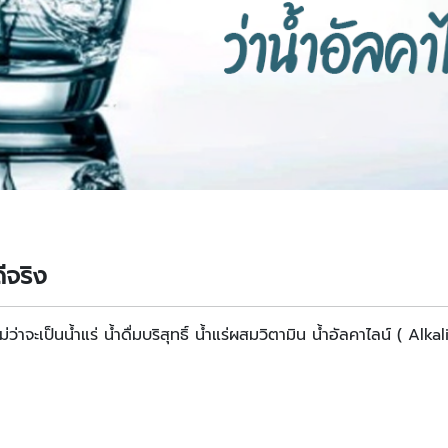
ดีจริง
่ว่าจะเป็นน้ำแร่ น้ำดื่มบริสุทธิ์ น้ำแร่ผสมวิตามิน น้ำอัลคาไลน์ ( Alk