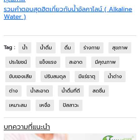
รวมคำตอบสุดฮิตเกี่ยวกับน้ำอัลคาไลน์ ( Alkaline
Water )
Tag :
น้ำ
น้ำดื่ม
ดื่ม
ร่างกาย
สุขภาพ
ประโยชน์
แข็งแรง
สะอาด
มีคุณภาพ
ขับของเสีย
ปรับสมดุล
มีแร่ธาตุ
น้ำด่าง
ด่าง
น้ำสะอาด
น้ำดื่มที่ดี
สดชื่น
เหมาะสม
เหงื่อ
ปัสสาวะ
บทความที่แนะนำ