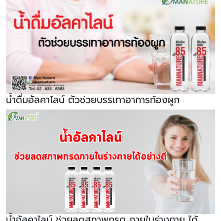
น้ำดื่มอัลคาไลน์ ตัวช่วยบรรเทาอาการท้องผูก
น้ำอัลคาไลน์ ช่วยลดสภาพกรด ภายในร่างกาย ได้