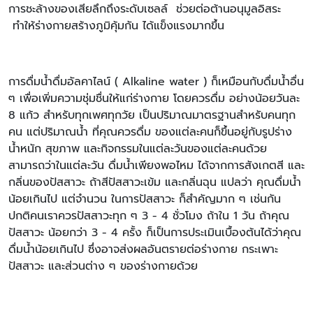
การชะล้างของเสียลึกถึงระดับเซลล์ ช่วยต่อต้านอนุมูลอิสระ
ทำให้ร่างกายสร้างภูมิคุ้มกัน ได้แข็งแรงมากขึ้น
การดื่มน้ำดื่มอัลคาไลน์ ( Alkaline water ) ก็เหมือนกับดื่มน้ำอื่น
ๆ เพื่อเพิ่มความชุ่มชื่นให้แก่ร่างกาย โดยควรดื่ม อย่างน้อยวันละ
8 แก้ว สำหรับทุกเพศทุกวัย เป็นปริมาณมาตรฐานสำหรับคนทุก
คน แต่ปริมาณน้ำ ที่คุณควรดื่ม ของแต่ละคนก็ขึ้นอยู่กับรูปร่าง
น้ำหนัก สุขภาพ และกิจกรรมในแต่ละวันของแต่ละคนด้วย
สามารถว่าในแต่ละวัน ดื่มน้ำเพียงพอไหม ได้จากการสังเกตสี และ
กลิ่นของปัสสาวะ ถ้าสีปัสสาวะเข้ม และกลิ่นฉุน แปลว่า คุณดื่มน้ำ
น้อยเกินไป แต่จำนวน ในการปัสสาวะ ก็สำคัญมาก ๆ เช่นกัน
ปกติคนเราควรปัสสาวะทุก ๆ 3 - 4 ชั่วโมง ถ้าใน 1 วัน ถ้าคุณ
ปัสสาวะ น้อยกว่า 3 - 4 ครั้ง ก็เป็นการประเมินเบื้องต้นได้ว่าคุณ
ดื่มน้ำน้อยเกินไป ซึ่งอาจส่งผลอันตรายต่อร่างกาย กระเพาะ
ปัสสาวะ และส่วนต่าง ๆ ของร่างกายด้วย