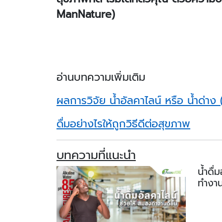
ManNature)
อ่านบทความเพิ่มเติม
ผลการวิจัย น้ำอัลคาไลน์ หรือ น้ำด่าง
ดื่มอย่างไรให้ถูกวิธีดีต่อสุขภาพ
บทความที่แนะนำ
น้ำดื่
ทำงานด