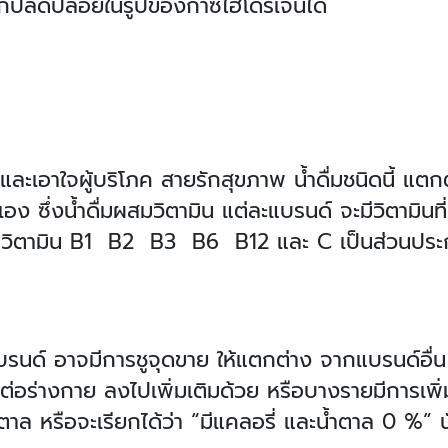
ถูกปลดปล่อยในรูปของก๊าซไฮโดรเจนได้
 และเอาใจผู้บริโภค สายรักสุขภาพ น้ำดื่มชนิดนี้ แต
เอง ซึ่งน้ำดื่มผสมวิตามิน แต่ละแบรนด์ จะมีวิตามินที่
ะมีวิตามิน B1 B2 B3 B6 B12 และ C เป็นส่วนประ
แบรนด์ อาจมีการชูจุดขาย ให้แตกต่าง จากแบรนด์อื่น 
็นต่อร่างกาย ลงไปเพิ่มเติมด้วย หรือบางรายมีการเพิ่
ำตาล หรือจะเรียกได้ว่า “มีแคลอรี่ และน้ำตาล 0 %” น