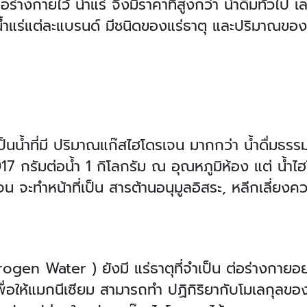
อร่างกายไว้ น้ำแร่ จึงมีราคาที่สูงกว่า น้ำดื่มทั่วไป เ
น้ำแร่แต่ละแบรนด์ มีชนิดของแร่ธาตุ และปริมาณของ
น้ำที่มี ปริมาณแก๊สไฮโดรเจน มากกว่า น้ำดื่มธรรมด
 กรัมต่อน้ำ 1 กิโลกรัม ณ อุณหภูมิห้อง แต่ น้ำไ
น จะทำหน้าที่เป็น สารต้านอนุมูลอิสระ, หลีกเลี่ย
gen Water ) ยังมี แร่ธาตุที่จำเป็น ต่อร่างกายอย่
น เพื่อให้แมกนีเซียม สามารถทำ ปฏิกิริยากับโมเลกุลขอ