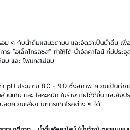
นพร้อม ๆ กับน้ำดื่มผสมวิตามิน และจัดว่าเป็นน้ำดื่ม เพ
การ “อิเล็กโทรลิซิส” ทำให้ได้ น้ำอัลคาไลน์ ที่มีประจ
เดียม และ โพแทสเซียม
มีค่า pH ประมาณ 8.0 - 9.0 ซึ่งสภาพ ความเป็นด่างน
นส่วนเกิน และ โลหะหนัก ในร่างกายได้ดีขึ้น และยังป
ะลดความเสี่ยง ในการเกิดโรคต่าง ๆ ได้
วามปราถนาดีจาก น้ำดื่มอัลคาไลน์ (น้ำด่าง) ตราแมน