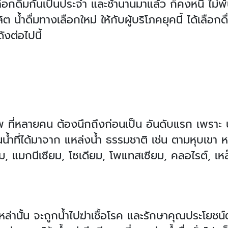
ลือกดื่มกันเป็นประจำ และช้านานมาแล้ว ก็คงหนี ไม่พ้น 
ิต น้ำดื่มทางเลือกใหม่ ให้กับผู้บริโภคยุคนี้ ได้เลื
ังต่อไปนี้
าภาพ ที่หลายคน ต้องนึกถึงก่อนเป็น อันดับแรก เพราะ 
น้ำที่ได้มาจาก แหล่งน้ำ ธรรมชาติ เช่น ตามหุบเขา หรือ
, แมกนีเซียม, โซเดียม, โพแทสเซียม, คลอไรต์, เหล
ำเหล่านั้น จะถูกน้ำไปฆ่าเชื้อโรค และรักษาคุณประโยชน