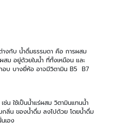
กต่างกับ น้ำดื่มธรรมดา คือ การผสม
ผสม อยู่ด้วยในน้ำ ที่ทั้งเหมือน และ
กอบ บางยี่ห้อ อาจมีวิตามิน B5 B7
เช่น ใช้เป็นน้ำแร่ผสม วิตามินแทนน้ำ
มกลิ่น ของน้ำดื่ม ลงไปด้วย โดยน้ำดื่ม
ั่นเอง