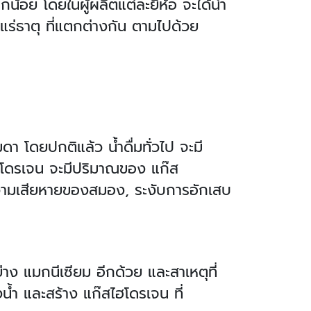
ล็กน้อย โดยในผู้ผลิตแต่ละยี่ห้อ จะได้น้ำ
แร่ธาตุ ที่แตกต่างกัน ตามไปด้วย
า โดยปกติแล้ว น้ำดื่มทั่วไป จะมี
ฮโดรเจน จะมีปริมาณของ แก๊ส
งความเสียหายของสมอง, ระงับการอักเสบ
าง แมกนีเซียม อีกด้วย และสาเหตุที่
งน้ำ และสร้าง แก๊สไฮโดรเจน ที่