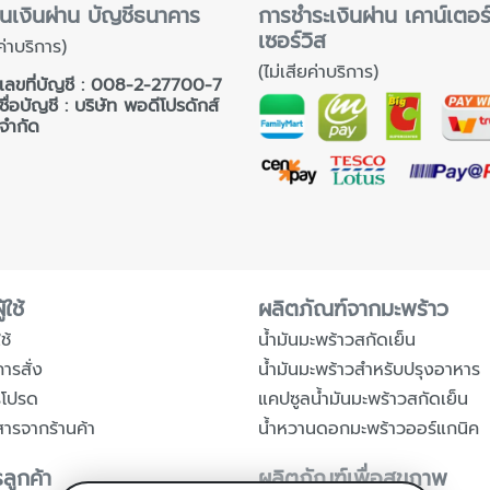
นเงินผ่าน บัญชีธนาคาร
การชำระเงินผ่าน เคาน์เตอร
เซอร์วิส
ค่าบริการ)
(ไม่เสียค่าบริการ)
เลขที่บัญชี : 008-2-27700-7
ชื่อบัญชี : บริษัท พอดีโปรดักส์
จำกัด
้ใช้
ผลิตภัณฑ์จากมะพร้าว
ช้
น้ำมันมะพร้าวสกัดเย็น
การสั่ง
น้ำมันมะพร้าวสำหรับปรุงอาหาร
รโปรด
แคปซูลน้ำมันมะพร้าวสกัดเย็น
สารจากร้านค้า
น้ำหวานดอกมะพร้าวออร์แกนิค
ลูกค้า
ผลิตภัณฑ์เพื่อสุขภาพ