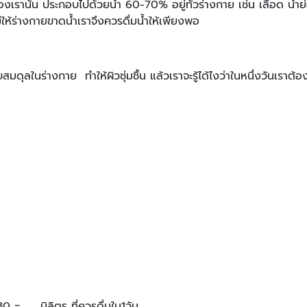
ยของเรานั้น ประกอบไปด้วยน้ำ 60-70% อยู่ทั่วร่างกาย เช่น เลือด น
ม่ให้ร่างกายขาดน้ำเราจึงควรดื่มน้ำให้เพียงพอ
รับสมดุลในร่างกาย ทำให้ผิวชุ่มชื้น แล้วเราจะรู้ได้ไงว่าในหนึ่งวันเรา
 = ……..มิลิตร ที่ควรดื่มใน1วัน