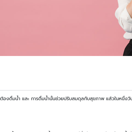
องดื่มน้ำ และ การดื่มน้ำนั้นช่วยปรับสมดุลกับสุขภาพ แล้วในหนึ่งวั