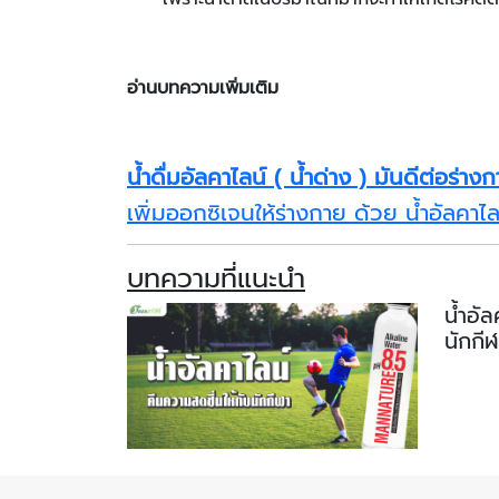
อ่านบทความเพิ่มเติม
น้ำดื่มอัลคาไลน์ ( น้ำด่าง ) มันดีต่อร่า
เพิ่มออกซิเจนให้ร่างกาย ด้วย น้ำอัลคาไ
บทความที่แนะนำ
น้ำอัล
นักกีฬ