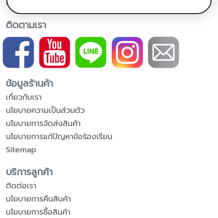
น้ำหวานดอกมะพร้าวออร์แกนิค
ติดตามเรา
ข้อมูลร้านค้า
เกี่ยวกับเรา
นโยบายความเป็นส่วนตัว
นโยบายการจัดส่งสินค้า
นโยบายการแก้ปัญหาข้อร้องเรียน
Sitemap
บริการลูกค้า
ติดต่อเรา
นโยบายการคืนสินค้า
นโยบายการซื้อสินค้า