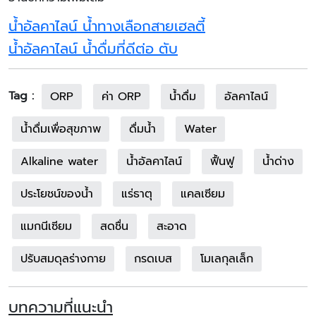
น้ำอัลคาไลน์ น้ำทางเลือกสายเฮลตี้
น้ำอัลคาไลน์ น้ำดื่มที่ดีต่อ ตับ
Tag :
ORP
ค่า ORP
น้ำดื่ม
อัลคาไลน์
น้ำดื่มเพื่อสุขภาพ
ดื่มน้ำ
Water
Alkaline water
น้ำอัลคาไลน์
ฟื้นฟู
น้ำด่าง
ประโยชน์ของน้ำ
แร่ธาตุ
แคลเซียม
แมกนีเซียม
สดชื่น
สะอาด
ปรับสมดุลร่างกาย
กรดเบส
โมเลกุลเล็ก
บทความที่แนะนำ