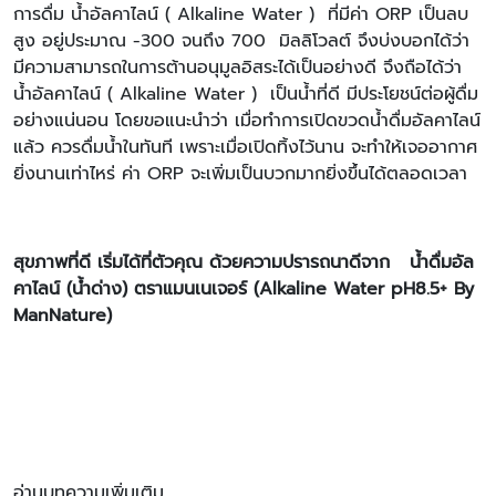
การดื่ม น้ำอัลคาไลน์ ( Alkaline Water ) ที่มีค่า ORP เป็นลบ
สูง อยู่ประมาณ -300 จนถึง 700 มิลลิโวลต์ จึงบ่งบอกได้ว่า
มีความสามารถในการต้านอนุมูลอิสระได้เป็นอย่างดี จึงถือได้ว่า
น้ำอัลคาไลน์ ( Alkaline Water ) เป็นน้ำที่ดี มีประโยชน์ต่อผู้ดื่ม
อย่างแน่นอน โดยขอแนะนำว่า เมื่อทำการเปิดขวดน้ำดื่มอัลคาไลน์
แล้ว ควรดื่มน้ำในทันที เพราะเมื่อเปิดทิ้งไว้นาน จะทำให้เจออากาศ
ยิ่งนานเท่าไหร่ ค่า ORP จะเพิ่มเป็นบวกมากยิ่งขึ้นได้ตลอดเวลา
สุขภาพที่ดี เริ่มได้ที่ตัวคุณ ด้วยความปรารถนาดีจาก น้ำดื่มอัล
คาไลน์ (น้ำด่าง) ตราแมนเนเจอร์ (
Alkaline Water pH
8.5+
By
ManNature)
อ่านบทความเพิ่มเติม