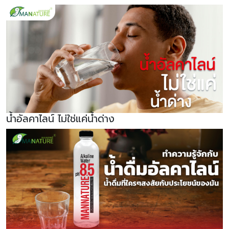
น้ำอัลคาไลน์ ไม่ใช่แค่น้ำด่าง