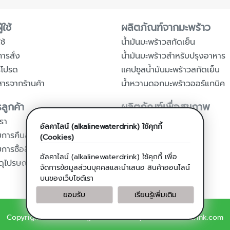
้ใช้
ผลิตภัณฑ์จากมะพร้าว
ช้
น้ำมันมะพร้าวสกัดเย็น
การสั่ง
น้ำมันมะพร้าวสำหรับปรุงอาหาร
รโปรด
แคปซูลน้ำมันมะพร้าวสกัดเย็น
สารจากร้านค้า
น้ำหวานดอกมะพร้าวออร์แกนิค
ลูกค้า
ผลิตภัณฑ์เพื่อสุขภาพ
รา
น้ำดื่มอัลคาไลน์
อัลคาไลน์ (alkalinewaterdrink) ใช้คุกกี้
การคืนสินค้า
เครื่องกรองน้ำด่าง
(Cookies)
ารซื้อสินค้า
เครื่องฟอกอากาศ
อัลคาไลน์ (alkalinewaterdrink) ใช้คุกกี้ เพื่อ
ดุไปรษณีย์
จัดการข้อมูลส่วนบุคคลและนำเสนอ สินค้าออนไลน์
บนของเว็บไซต์เรา
ยอมรับ
เรียนรู้เพิ่มเติม
Copyright © 2018 All rights reserved. | alkalinewaterdrink.com