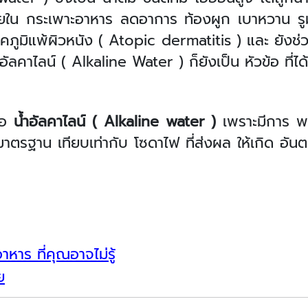
ยใน กระเพาะอาหาร ลดอาการ ท้องผูก เบาหวาน รู
คภูมิแพ้ผิวหนัง ( Atopic dermatitis ) และ ยั
ำอัลคาไลน์ ( Alkaline Water ) ก็ยังเป็น หัวข้อ ที่
ื้อ
น้ำอัลคาไลน์ (
Alkaline water )
เพราะมีการ พบว
 มาตรฐาน เทียบเท่ากับ โซดาไฟ ที่ส่งผล ให้เกิด อันต
หาร ที่คุณอาจไม่รู้
ย