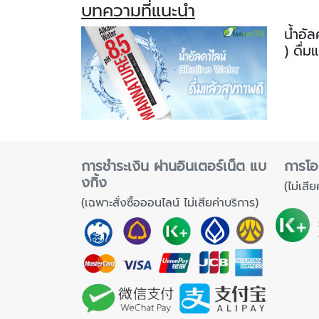
บทความที่แนะนำ
น้ำอั
) ดื่ม
การชำระเงิน ผ่านอินเตอร์เน็ต แบ
การโอ
งกิ้ง
(ไม่เสีย
(เฉพาะสั่งซื้อออนไลน์ ไม่เสียค่าบริการ)