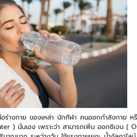
ว ดีต่อร่างกาย ของเหล่า นักกีฬา คนออกกำลังกาย หร
ter ) นั่นเอง เพราะว่า สามารถเพิ่ม ออกซิเจน ( Ox
ริมาณมาก ระหว่างวัน ใช้แรงกายเยอะ น้ำอัลคาไลน์