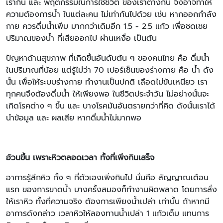
เรากิน และ พฤตกรรมในการใช้ชีวิต ของเราต่างกัน จึงอาจทำให้
ความต้องการน้ำ ในแต่ละคน ไม่เท่ากันไปด้วย เช่น หากออกกำลัง
กาย ควรดื่มน้ำเพิ่ม มากกว่าเดิมอีก 1.5 - 2.5 แก้ว เพื่อชดเชย
ปริมาณของน้ำ ที่เสียออกไป ผ่านเหงื่อ เป็นต้น
ปัญหาด้านสุขภาพ ที่เกิดขึ้นอันดับต้น ๆ ของคนไทย คือ ดื่มน้ำ
ในปริมาณที่น้อย แต่รู้ไม่ว่า 70 เปอร์เซ็นของร่างกาย คือ น้ำ ดัง
นั้น เพื่อให้ระบบร่างกาย ทำงานเป็นปกติ เลือดไม่ข้นเหนียว เรา
ทุกคนจึงต้องดื่มน้ำ ให้เพียงพอ ในชีวิตประจำวัน ไม่อย่างนั้นจะ
เกิดโรคต่าง ๆ ขึ้น และ บางโรคมันอันตรายกว่าที่คิด ดังนั้นเราได้
นำข้อมูล และ ผลเสีย หากดื่มน้ำไม่มากพอ
อ้วนขึ้น เพราะหิวตลอดเวลา ทั้งที่เพิ่งกินเสร็จ
อาการรู้สึกหิว ทั้ง ๆ ที่ตัวเองเพิ่งกินไป นั่นคือ สัญญาณเตือน
แรก ของการขาดน้ำ บางครั้งสมองก็ทำงานผิดพลาด โดยการสั่ง
ให้เราหิว ทั้งที่ความจริง ต้องการเพียงน้ำเปล่า เท่านั้น ถ้าหากมี
อาการดังกล่าว เวลาหิวให้ลองทานน้ำเปล่า 1 แก้วเต็ม แทนการ