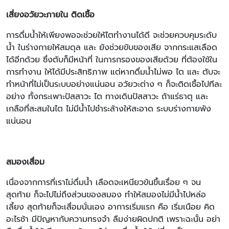
เสี่ยงอวัยวะภายใน ติดเชื้อ
การดื่มน้ำให้เพียงพอจะช่วยให้ไตทำงานได้ดี จะช่วยควบคุมระดับ
น้ำ ในร่างกายให้สมดุล และ ยังช่วยขับของเสีย จากกระแสเลือด
ได้อีกด้วย ซึ่งตับก็มีหน้าที่ ในการกรองของเสียด้วย ที่ต้องใช้ใน
การทำงาน ให้ได้มีประสิทธิภาพ แต่หากดื่มน้ำไม่พอ ไต และ ตับจะ
ทำหน้าที่ไม่เป็นระบบอย่างแน่นอน อวัยวะต่าง ๆ ก็จะติดเชื้อไปทีละ
อย่าง ทั้งกระเพาะปัสสาวะ ไต ทางเดินปัสสาวะ ถ้าแร่ธาตุ และ
เกลือที่สะสมในไต ไม่มีน้ำไปชำระล้างให้สะอาด ระบบร่างกายพัง
แน่นอน
สมองเสื่อม
เนื่องจากการที่เราไม่ดื่มน้ำ เลือดจะเหนียวข้นขึ้นเรื่อย ๆ จน
สุดท้าย ก็จะไปไม่ถึงส่วนของสมอง ทำให้สมองไม่มีน้ำไปหล่อ
เลี้ยง สุดท้ายก็จะเสื่อมนั่นเอง อาการเริ่มแรก คือ เริ่มเนือย คิด
อะไรช้า มีปัญหากับความทรงจำ ลืมง่ายผิดปกติ เพราะฉะนั้น อย่า