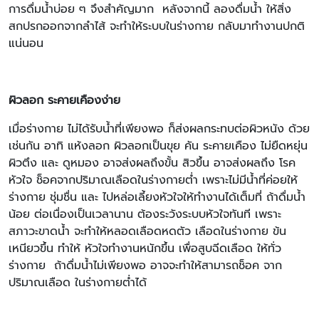
การดื่มน้ำบ่อย ๆ จึงสำคัญมาก หลังจากนี้ ลองดื่มน้ำ ให้สิ่ง
สกปรกออกจากลำไส้ จะทำให้ระบบในร่างกาย กลับมาทำงานปกติ
แน่นอน
ผิวลอก ระคายเคืองง่าย
เมื่อร่างกาย ไม่ได้รับน้ำที่เพียงพอ ก็ส่งผลกระทบต่อผิวหนัง ด้วย
เช่นกัน อาทิ แห้งลอก ผิวลอกเป็นขุย คัน ระคายเคือง ไม่ยืดหยุ่น
ผิวตึง และ ดูหมอง อาจส่งผลถึงขั้น สิวขึ้น อาจส่งผลถึง โรค
หัวใจ ช็อคจากปริมาณเลือดในร่างกายต่ำ เพราะไม่มีน้ำที่ค่อยให้
ร่างกาย ชุ่มชื่น และ ไปหล่อเลี้ยงหัวใจให้ทำงานได้เต็มที่ ถ้าดื่มน้ำ
น้อย ต่อเนื่องเป็นเวลานาน ต้องระวังระบบหัวใจทันที เพราะ
สภาวะขาดน้ำ จะทำให้หลอดเลือดหดตัว เลือดในร่างกาย ข้น
เหนียวขึ้น ทำให้ หัวใจทำงานหนักขึ้น เพื่อสูบฉีดเลือด ให้ทั่ว
ร่างกาย ถ้าดื่มน้ำไม่เพียงพอ อาจจะทำให้สามารถช็อค จาก
ปริมาณเลือด ในร่างกายต่ำได้