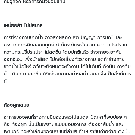
กินจุกจิก หรือการกินจนอิ่มแทน
เหนื่อยล้า ไม่มีสมาธิ
การที่ร่างกายขาดน้ำ อาจส่งผลถึง สติ ปัญญา อารมณ์ และ
กระบวนการคิดของมนุษย์ได้ ทั้งระดับพลังงาน ความแปรปรวน
ความกระปรี้ประเปร่า ไม่สดชื่น โดยปกติแล้ว ร่างกายจะอาศัย
ออกซิเจน เพื่อนำเลือด ไปหล่อเลี้ยงทั่วร่างกาย แต่ถ้าร่างกาย
ขาดน้ำเมื่อไหร่ อวัยวะทั้งหมดจะทำงาน ได้ไม่เต็มที่ ดังนั้น การดื่ม
น้ำ เติมความสดชื่น ให้แก่ร่างกายอย่างสม่ำเสมอ จึงเป็นสิ่งที่ควร
ทำ
ท้องผูกเสมอ
อาการของคนที่ร่างกายมีของเหลวไม่สมดุล ปัญหาที่พบบ่อย ๆ
คือ ท้องผูก นั่นเป็นเพราะ ระบบย่อยอาหาร ต้องอาศัยน้ำ และ
ไฟเบอร์ ที่จะลำเลียงของเสียไปที่ลำไส้ ทำให้เราขับถ่ายง่าย ดังนั้น